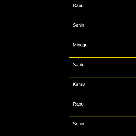
Rabu
Senin
Minggu
Sabtu
Kamis
Rabu
Senin