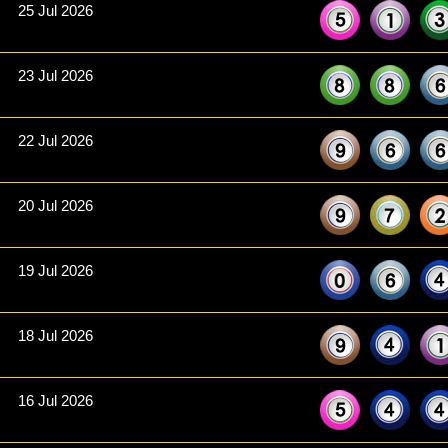
25 Jul 2026
23 Jul 2026
22 Jul 2026
20 Jul 2026
19 Jul 2026
18 Jul 2026
16 Jul 2026