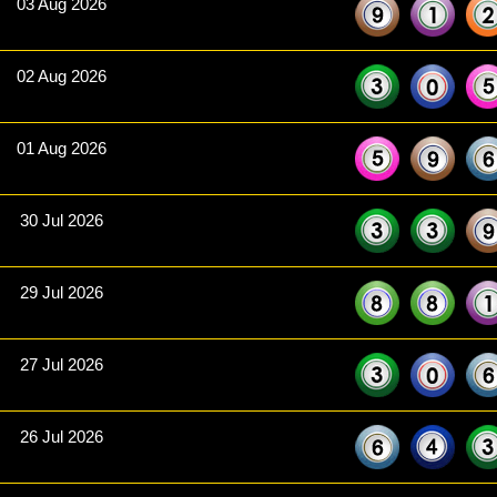
03 Aug 2026
02 Aug 2026
01 Aug 2026
30 Jul 2026
29 Jul 2026
27 Jul 2026
26 Jul 2026