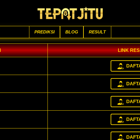
PREDIKSI
BLOG
RESULT
N
LINK RES
DAFT
DAFT
DAFT
DAFT
DAFT