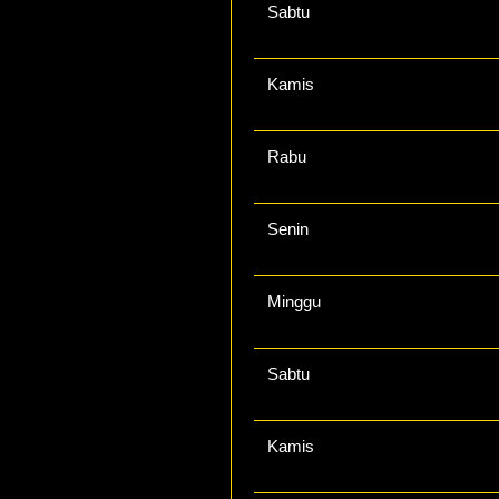
Sabtu
Kamis
Rabu
Senin
Minggu
Sabtu
Kamis