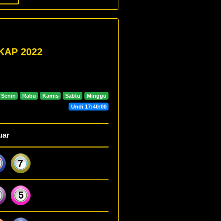
KAP 2022
Senin
Rabu
Kamis
Sabtu
Minggu
Undi 17:40:00
uar