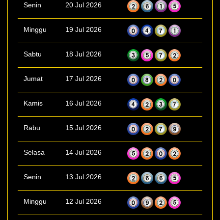
Senin
20 Jul 2026
Minggu
19 Jul 2026
Sabtu
18 Jul 2026
Jumat
17 Jul 2026
Kamis
16 Jul 2026
Rabu
15 Jul 2026
Selasa
14 Jul 2026
Senin
13 Jul 2026
Minggu
12 Jul 2026